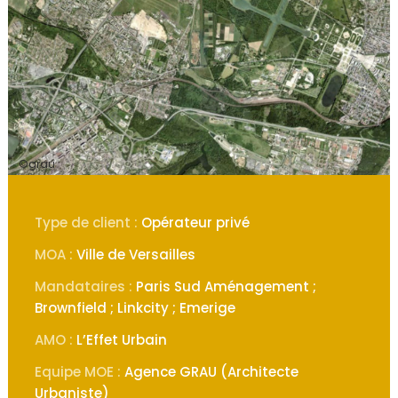
©grau
Type de client :
Opérateur privé
MOA :
Ville de Versailles
Mandataires :
Paris Sud Aménagement ;
Brownfield ; Linkcity ; Emerige
AMO :
L’Effet Urbain
Equipe MOE :
Agence GRAU (Architecte
Urbaniste)