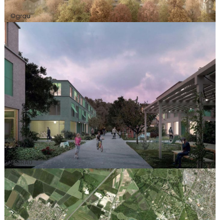
©grau
©GRAU