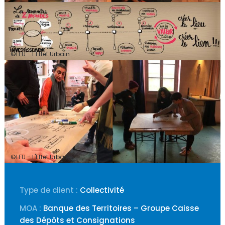
©LFU - L'Effet Urbain
©LFU - L'Effet Urbain
Type de client :
Collectivité
MOA :
Banque des Territoires – Groupe Caisse
des Dépôts et Consignations