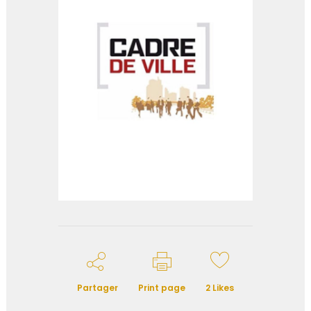
Partager
Print page
2
Likes