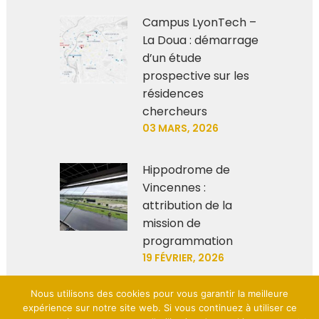
Campus LyonTech –
La Doua : démarrage
d’un étude
prospective sur les
résidences
chercheurs
03 MARS, 2026
Hippodrome de
Vincennes :
attribution de la
mission de
programmation
19 FÉVRIER, 2026
Nous utilisons des cookies pour vous garantir la meilleure
expérience sur notre site web. Si vous continuez à utiliser ce