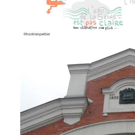
©hadrienpeltier