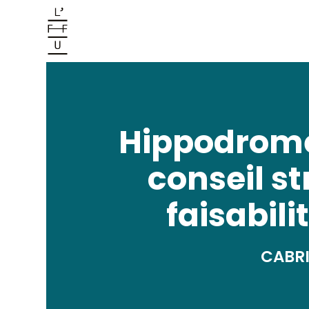
Hippodrome
conseil st
faisabili
CABR